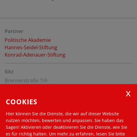
Partner
Politische Akademie
Hannes-Seidel-Stiftung
Konrad-Adenauer-Stiftung
Sitz
Brennerstraße 7/A
39100 Bozen
Montag bis Donnerstag
COOKIES
von 8:00 bis 12.00 Uhr
info@silvius-magnago-akademie.org
Hier können Sie die Dienste, die wir auf dieser Website
nutzen möchten, bewerten und anpassen. Sie haben das
Suche nach ...
Sagen! Aktivieren oder deaktivieren Sie die Dienste, wie Sie
es für richtig halten.
Um mehr zu erfahren, lesen Sie bitte